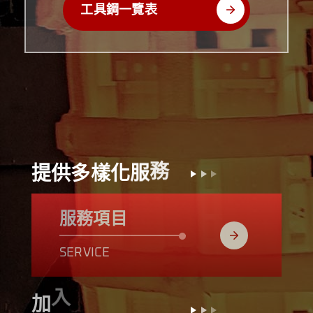
工具鋼一覽表
提
供
多
樣
化
服
務
服務項目
SERVICE
隊
團
的
們
加
入
我