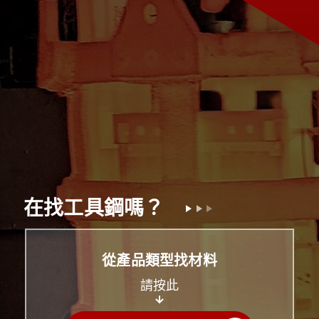
在
找
工
具
鋼
嗎
？
從產品類型找材料
請按此