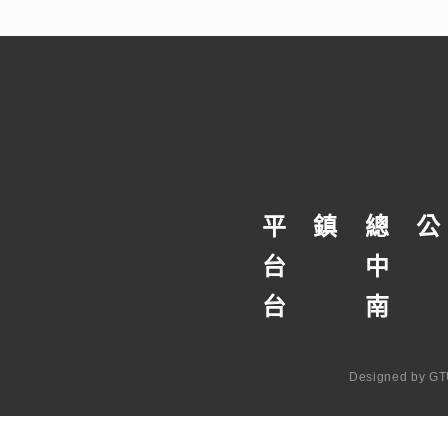
平
鎮
總
公
台
中
台
南
Designed by
GT