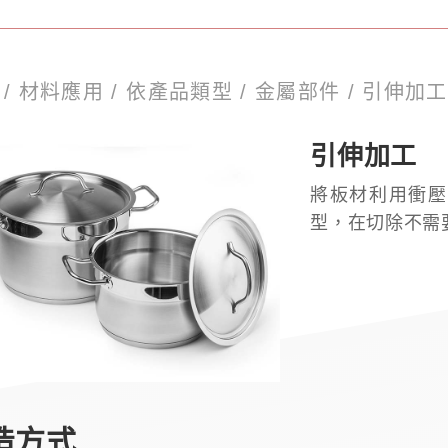
頁
/
材料應用
/
依產品類型
/
金屬部件
/
引伸加工
引伸加工
將板材利用衝壓
型，在切除不需
造方式