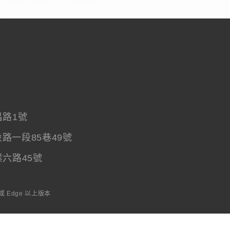
路1號
路一段85巷49號
六路45號
 或 Edge 以上版本