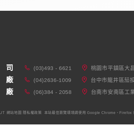
司
(03)493 - 6621
桃園市平鎮區大昌
廠
(04)2636-1009
台中市龍井區茄投
廠
(06)384 - 2058
台南市安南區工業
UT
網站地圖
隱私權政策
本站最佳瀏覽環境請使用 Google Chrome、Firefox